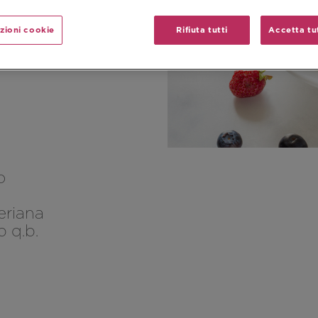
Pranzo
zioni cookie
Rifiuta tutti
Accetta tut
o
eriana
 q.b.