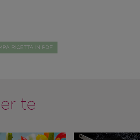
PA RICETTA IN PDF
er te