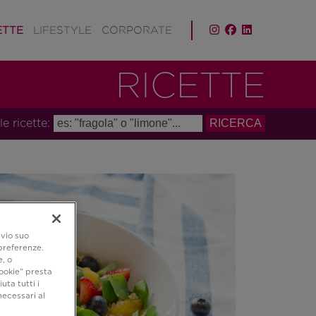
ETTE
LIFESTYLE
CORPORATE
RICETTE
le ricette:
evio suo
 preferenze.
e, o
ookie” presta
uta tutti i
necessari al