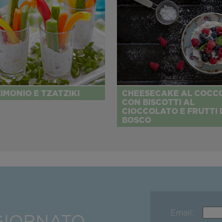
IMONIO E TZATZIKI
CHEESECAKE AL COCC
CON BISCOTTI AL
CIOCCOLATO E FRUTTI 
BOSCO
Email:
GIORNATO,