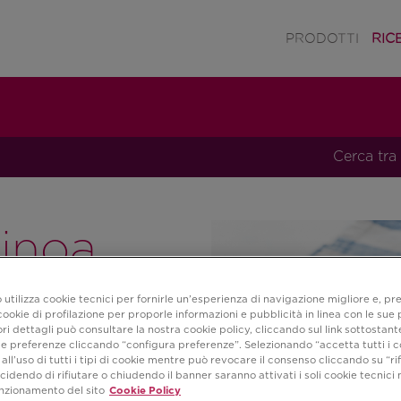
PRODOTTI
RIC
Cerca tra 
uinoa
frutta
 utilizza cookie tecnici per fornirle un’esperienza di navigazione migliore e, pr
ookie di profilazione per proporle informazioni e pubblicità in linea con le sue
i dettagli può consultare la nostra cookie policy, cliccando sul link sottostant
e preferenze cliccando “configura preferenze”. Selezionando “accetta tutti i c
all’uso di tutti i tipi di cookie mentre può revocare il consenso cliccando su “rifi
cidendo di rifiutare o chiudendo il banner saranno attivati i soli cookie tecnici 
unzionamento del sito
Cookie Policy