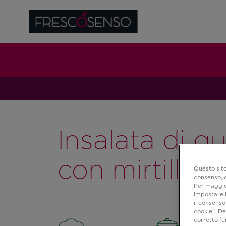
Insalata di q
con mirtilli e 
Questo sito
consenso, c
Per maggior
impostare l
il consenso 
cookie”. De
corretto f