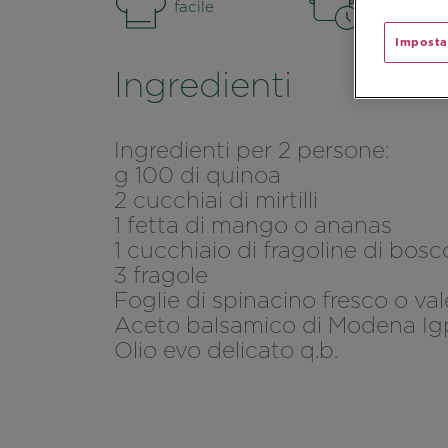
facile
30 min.
Imposta
Ingredienti
Ingredienti per 2 persone:
g 100 di quinoa
2 cucchiai di mirtilli
1 fetta di mango o ananas
1 cucchiaio di fragoline di bosc
3 fragole
Foglie di spinacino fresco o val
Aceto balsamico di Modena Igp
Olio evo delicato q.b.