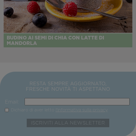
BUDINO AI SEMI DI CHIA CON LATTE DI
MANDORLA
RESTA SEMPRE AGGIORNATO,
FRESCHE NOVITÀ TI ASPETTANO
Email:
Dichiaro di aver letto
l'informativa sulla privacy