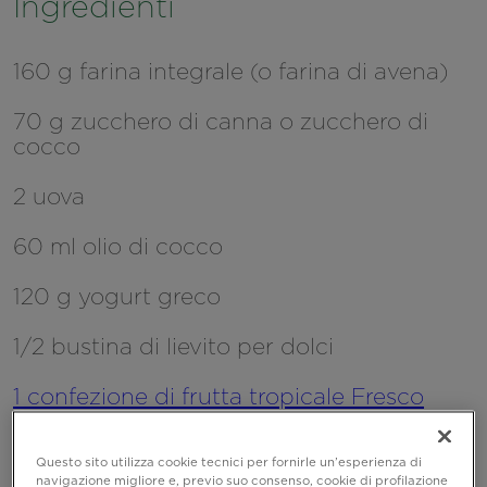
Ingredienti
160 g farina integrale (o farina di avena)
70 g zucchero di canna o zucchero di
cocco
2 uova
60 ml olio di cocco
120 g yogurt greco
1/2 bustina di lievito per dolci
1 confezione di frutta tropicale Fresco
Senso
Questo sito utilizza cookie tecnici per fornirle un’esperienza di
navigazione migliore e, previo suo consenso, cookie di profilazione