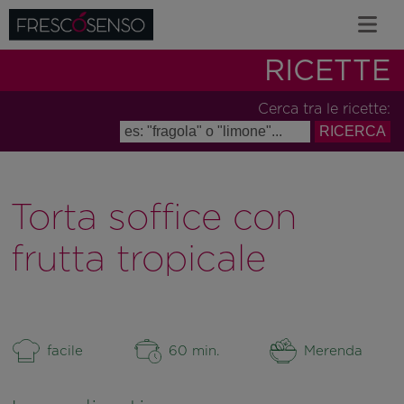
RICETTE
Cerca tra le ricette:
Torta soffice con
frutta tropicale
facile
60 min.
Merenda