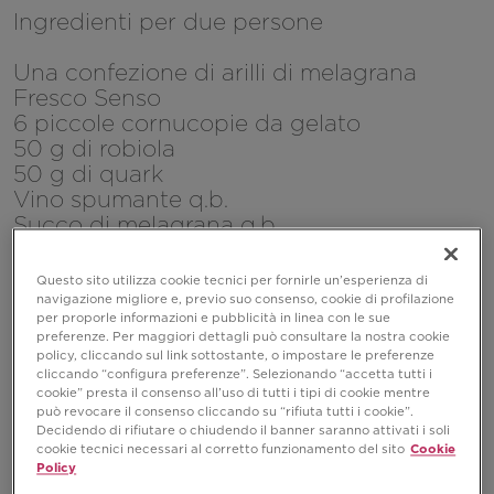
Ingredienti per due persone
Una confezione di arilli di melagrana
Fresco Senso
6 piccole cornucopie da gelato
50 g di robiola
50 g di quark
Vino spumante q.b.
Succo di melagrana q.b.
Questo sito utilizza cookie tecnici per fornirle un’esperienza di
navigazione migliore e, previo suo consenso, cookie di profilazione
per proporle informazioni e pubblicità in linea con le sue
preferenze. Per maggiori dettagli può consultare la nostra cookie
policy, cliccando sul link sottostante, o impostare le preferenze
cliccando “configura preferenze”. Selezionando “accetta tutti i
cookie” presta il consenso all’uso di tutti i tipi di cookie mentre
può revocare il consenso cliccando su “rifiuta tutti i cookie”.
Decidendo di rifiutare o chiudendo il banner saranno attivati i soli
cookie tecnici necessari al corretto funzionamento del sito
Cookie
Policy