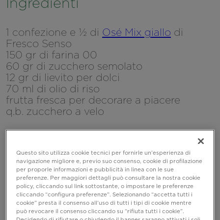
Ingredienti
1 confezione e ½ di
Osé Mix giallo
di
Fresco Senso
150 gr di farina 00
60 gr di zucchero semolato
12 gr di lievito per dolci
70 ml di olio di riso
frutta fresca per decorare a piacere
q.b. zucchero a velo
Questo sito utilizza cookie tecnici per fornirle un’esperienza di
navigazione migliore e, previo suo consenso, cookie di profilazione
per proporle informazioni e pubblicità in linea con le sue
preferenze. Per maggiori dettagli può consultare la nostra cookie
policy, cliccando sul link sottostante, o impostare le preferenze
cliccando “configura preferenze”. Selezionando “accetta tutti i
cookie” presta il consenso all’uso di tutti i tipi di cookie mentre
può revocare il consenso cliccando su “rifiuta tutti i cookie”.
Decidendo di rifiutare o chiudendo il banner saranno attivati i soli