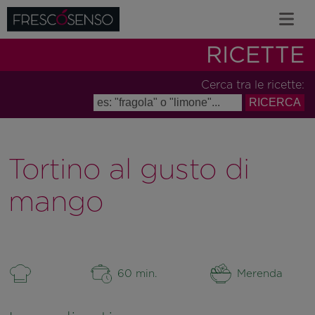
RICETTE
Cerca tra le ricette:
Tortino al gusto di
mango
60 min.
Merenda