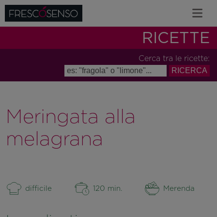
RICETTE
Cerca tra le ricette:
Meringata alla
melagrana
difficile
120 min.
Merenda