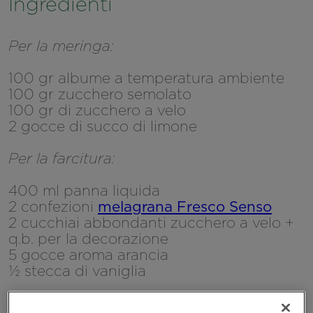
Ingredienti
Per la meringa:
100 gr albume a temperatura ambiente
100 gr zucchero semolato
100 gr di zucchero a velo
2 gocce di succo di limone
Per la farcitura:
400 ml panna liquida
2 confezioni
melagrana Fresco Senso
2 cucchiai abbondanti zucchero a velo +
q.b. per la decorazione
5 gocce aroma arancia
½ stecca di vaniglia