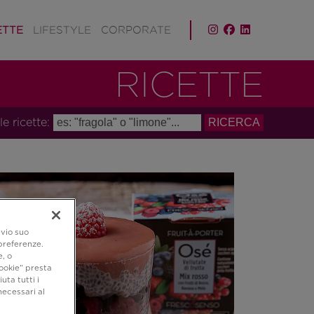
ETTE
LIFESTYLE
CORPORATE
RICETTE
le ricette:
evio suo
 preferenze.
e, o
ookie” presta
uta tutti i
necessari al