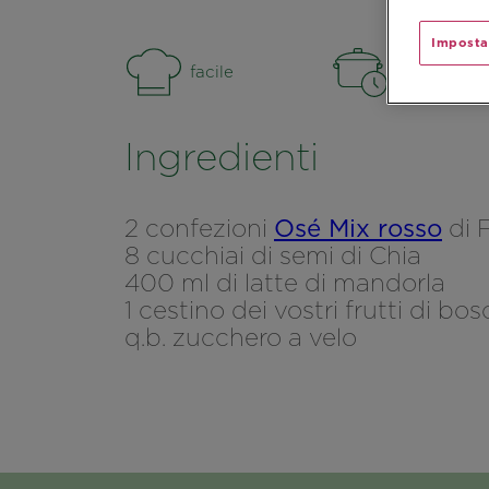
Imposta
facile
15 min.
Ingredienti
2 confezioni
Osé Mix rosso
di 
8 cucchiai di semi di Chia
400 ml di latte di mandorla
1 cestino dei vostri frutti di bos
q.b. zucchero a velo