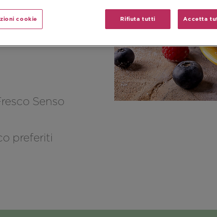
zioni cookie
Rifiuta tutti
Accetta tut
Merenda
Fresco Senso
co preferiti