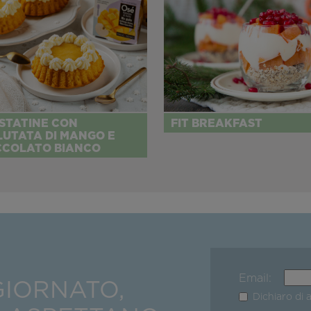
STATINE CON
FIT BREAKFAST
LUTATA DI MANGO E
CCOLATO BIANCO
Email:
GIORNATO,
Dichiaro di 