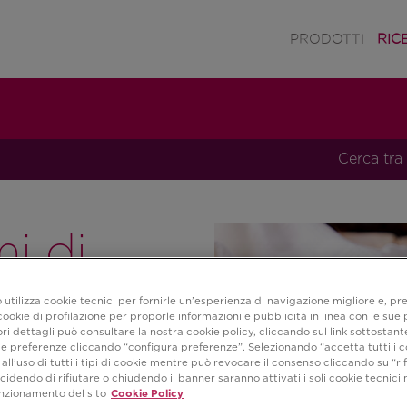
PRODOTTI
RIC
Cerca tra 
i di
 di
 utilizza cookie tecnici per fornirle un’esperienza di navigazione migliore e, pr
ookie di profilazione per proporle informazioni e pubblicità in linea con le sue
i dettagli può consultare la nostra cookie policy, cliccando sul link sottostant
e preferenze cliccando “configura preferenze”. Selezionando “accetta tutti i c
all’uso di tutti i tipi di cookie mentre può revocare il consenso cliccando su “rifi
cidendo di rifiutare o chiudendo il banner saranno attivati i soli cookie tecnici 
unzionamento del sito
Cookie Policy