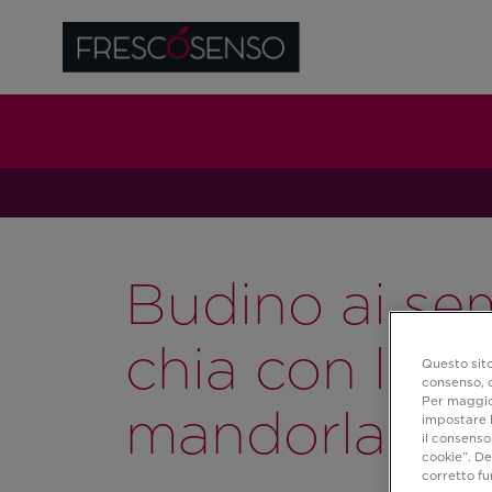
Budino ai sem
chia con latte
Questo sito
consenso, c
mandorla
Per maggior
impostare l
il consenso 
cookie”. De
corretto f