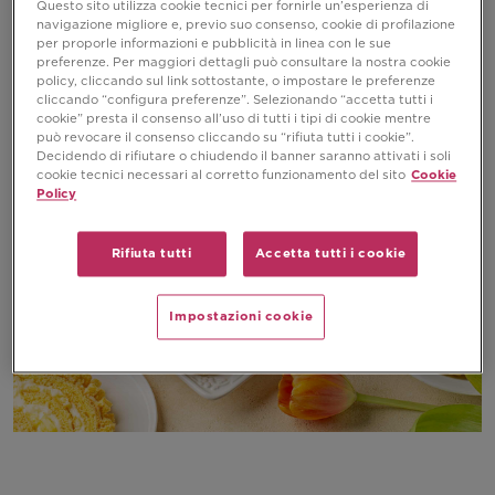
200 ml di panna da montare
Questo sito utilizza cookie tecnici per fornirle un’esperienza di
navigazione migliore e, previo suo consenso, cookie di profilazione
1 bacca di vaniglia
per proporle informazioni e pubblicità in linea con le sue
preferenze. Per maggiori dettagli può consultare la nostra cookie
policy, cliccando sul link sottostante, o impostare le preferenze
cliccando “configura preferenze”. Selezionando “accetta tutti i
cookie” presta il consenso all’uso di tutti i tipi di cookie mentre
può revocare il consenso cliccando su “rifiuta tutti i cookie”.
Decidendo di rifiutare o chiudendo il banner saranno attivati i soli
cookie tecnici necessari al corretto funzionamento del sito
Cookie
Policy
Rifiuta tutti
Accetta tutti i cookie
Impostazioni cookie