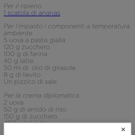
Per il ripieno
1 scatola di ananas
Per l’impasto i componenti a temperatura
ambiente
5 uova a pasta gialla
120 g zucchero
100 g di farina
40 g latte
50 ml di olio di girasole
8 g di lievito
Un pizzico di sale
Per la crema diplomatica
2 uova
50 g di amido di riso
150 g di zucchero
400 ml di latte
30 g burro