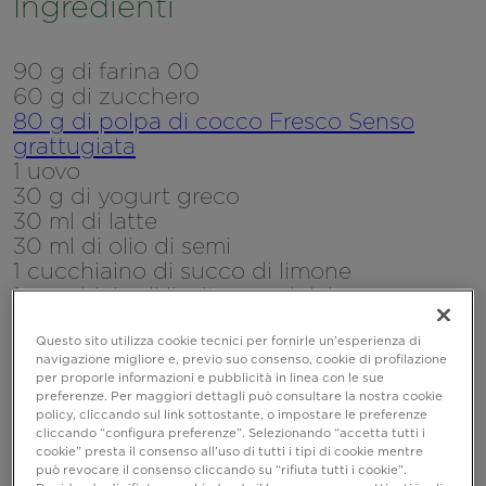
Ingredienti
90 g di farina 00
60 g di zucchero
80 g di polpa di cocco Fresco Senso
grattugiata
1 uovo
30 g di yogurt greco
30 ml di latte
30 ml di olio di semi
1 cucchiaino di succo di limone
1 cucchiaio di lievito per dolci
Gocce di cioccolato a piacere
Questo sito utilizza cookie tecnici per fornirle un’esperienza di
navigazione migliore e, previo suo consenso, cookie di profilazione
per proporle informazioni e pubblicità in linea con le sue
preferenze. Per maggiori dettagli può consultare la nostra cookie
policy, cliccando sul link sottostante, o impostare le preferenze
cliccando “configura preferenze”. Selezionando “accetta tutti i
cookie” presta il consenso all’uso di tutti i tipi di cookie mentre
può revocare il consenso cliccando su “rifiuta tutti i cookie”.