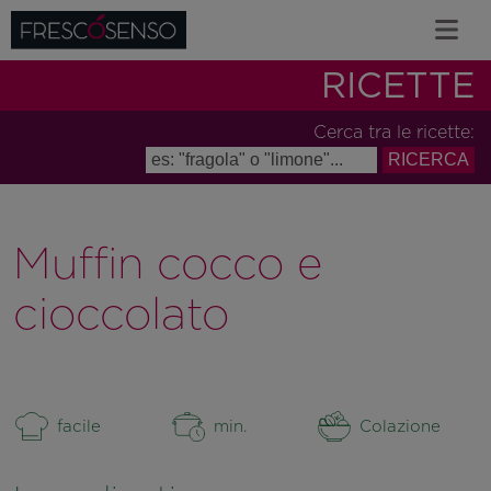
RICETTE
Cerca tra le ricette:
Muffin cocco e
cioccolato
facile
min.
Colazione