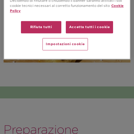
Decidendo di rifiutare o chiudendo il banner saranno attivati i soli
cookie tecnici necessari al corretto funzionamento del sito
Cookie
Policy
Rifiuta tutti
Accetta tutti i cookie
Impostazioni cookie
Preparazione