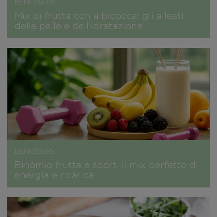
BENESSERE
Mix di frutta con albicocca: gli alleati
della pelle e dell’idratazione
BENESSERE
Binomio frutta e sport, il mix perfetto di
energia e ricarica