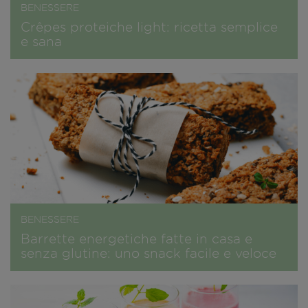
BENESSERE
Crêpes proteiche light: ricetta semplice
e sana
BENESSERE
Barrette energetiche fatte in casa e
senza glutine: uno snack facile e veloce