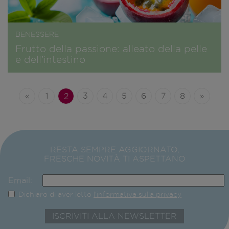
BENESSERE
Frutto della passione: alleato della pelle
e dell’intestino
«
1
2
3
4
5
6
7
8
»
RESTA SEMPRE AGGIORNATO,
FRESCHE NOVITÀ TI ASPETTANO
Email:
Dichiaro di aver letto
l'informativa sulla privacy