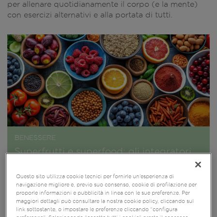
per allenare quotidianamente il corpo (e la mente)
con esercizi alternativi e alla portata di tutti.​
BENESSERE
Superfrutti e superfood: gli integratori
per la longevità
Questo sito utilizza cookie tecnici per fornirle un’esperienza di
navigazione migliore e, previo suo consenso, cookie di profilazione per
proporle informazioni e pubblicità in linea con le sue preferenze. Per
maggiori dettagli può consultare la nostra cookie policy, cliccando sul
link sottostante, o impostare le preferenze cliccando “configura