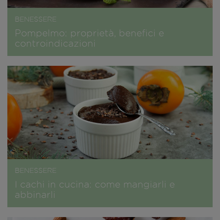
BENESSERE
Pompelmo: proprietà, benefici e
controindicazioni
BENESSERE
I cachi in cucina: come mangiarli e
abbinarli