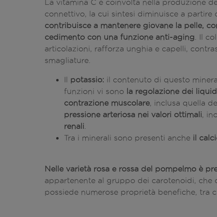
La vitamina C è coinvolta nella produzione d
connettivo, la cui sintesi diminuisce a partir
contribuisce a mantenere giovane la pelle, co
cedimento con una funzione anti-aging
. Il c
articolazioni, rafforza unghia e capelli, contra
smagliature.
Il
potassio:
il contenuto di questo minera
funzioni vi sono
la regolazione dei liquidi
contrazione muscolare
, inclusa quella d
pressione arteriosa nei valori ottimali
, in
renali
.
Tra i minerali sono presenti anche
il calc
Nelle varietà rosa e rossa del pompelmo è pre
appartenente al gruppo dei carotenoidi, che olt
possiede numerose proprietà benefiche, tra cu