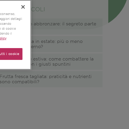
LTIMI ARTICOLI
o consenso,
aggiori dettagli
Cibi che fanno abbronzare: il segreto parte
liccando
a tavola
pi di cookie
udendo il
licy
Mangiare frutta in estate: più o meno
rispetto all'inverno?
utti i cookie
Alimentazione estiva: come combattere la
stanchezza con i giusti spuntini
Frutta fresca tagliata: praticità e nutrienti
sono compatibili?