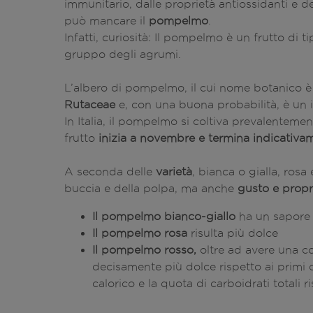
immunitario, dalle proprietà antiossidanti e de
può mancare il
pompelmo
.
Infatti, curiosità: Il pompelmo è un frutto di 
gruppo degli agrumi.
L’albero di pompelmo, il cui nome botanico 
Rutaceae
e, con una buona probabilità, è un ib
In Italia, il pompelmo si coltiva prevalentemen
frutto
inizia a novembre e termina indicativ
A seconda delle
varietà
, bianca o gialla, rosa
buccia e della polpa, ma anche
gusto e propri
Il pompelmo bianco-giallo
ha un sapore
Il pompelmo rosa
risulta più dolce
Il pompelmo rosso,
oltre ad avere una co
decisamente più dolce rispetto ai primi 
calorico e la quota di carboidrati totali r