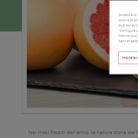
Questo sito 
cookie di pr
può consulta
“configura p
mentre può r
banner saran
Impostaz
Nei mesi freddi dell’anno, la natura dona dei f