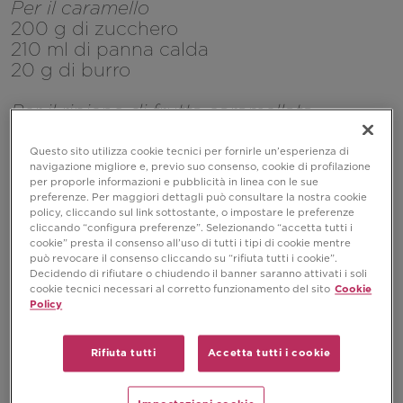
Per il caramello
200 g di zucchero
210 ml di panna calda
20 g di burro
Per il ripieno di frutta caramellata
400 g (2 scatole) di frutta Energia e
Gusto (mele fresche, prugne secche,
Questo sito utilizza cookie tecnici per fornirle un’esperienza di
navigazione migliore e, previo suo consenso, cookie di profilazione
uvetta, pinoli)
per proporle informazioni e pubblicità in linea con le sue
40 g di zucchero di canna
preferenze. Per maggiori dettagli può consultare la nostra cookie
20 g di burro
policy, cliccando sul link sottostante, o impostare le preferenze
cliccando “configura preferenze”. Selezionando “accetta tutti i
cookie” presta il consenso all’uso di tutti i tipi di cookie mentre
Per la crema
può revocare il consenso cliccando su “rifiuta tutti i cookie”.
120 ml di panna
Decidendo di rifiutare o chiudendo il banner saranno attivati i soli
cookie tecnici necessari al corretto funzionamento del sito
Cookie
50 g di zucchero a velo
Policy
350 g di formaggio spalmabile
Rifiuta tutti
Accetta tutti i cookie