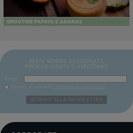
SMOOTHIE PAPAYA E ANANAS
RESTA SEMPRE AGGIORNATO,
FRESCHE NOVITÀ TI ASPETTANO
Email:
Dichiaro di aver letto
l'informativa sulla privacy