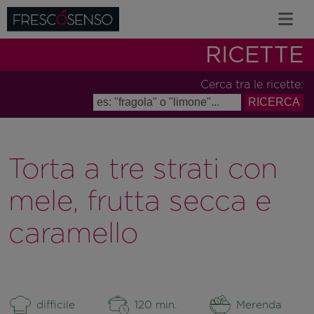
RICETTE
Cerca tra le ricette:
Torta a tre strati con
mele, frutta secca e
caramello
difficile
120 min.
Merenda