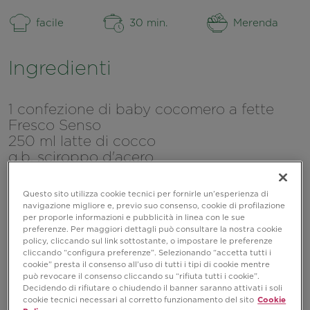
facile
30 min.
Merenda
Ingredienti
1 confezione di baby cocomero a fette
Fresco Senso
250 ml latte di cocco
q.b. sciroppo d'acero
q.b. cocco rapé (facoltativo)
Questo sito utilizza cookie tecnici per fornirle un’esperienza di
navigazione migliore e, previo suo consenso, cookie di profilazione
per proporle informazioni e pubblicità in linea con le sue
preferenze. Per maggiori dettagli può consultare la nostra cookie
policy, cliccando sul link sottostante, o impostare le preferenze
cliccando “configura preferenze”. Selezionando “accetta tutti i
cookie” presta il consenso all’uso di tutti i tipi di cookie mentre
può revocare il consenso cliccando su “rifiuta tutti i cookie”.
Decidendo di rifiutare o chiudendo il banner saranno attivati i soli
cookie tecnici necessari al corretto funzionamento del sito
Cookie