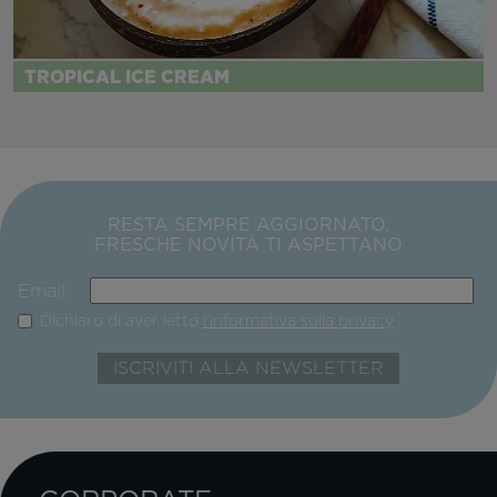
TROPICAL ICE CREAM
RESTA SEMPRE AGGIORNATO,
FRESCHE NOVITÀ TI ASPETTANO
Email:
Dichiaro di aver letto
l'informativa sulla privacy