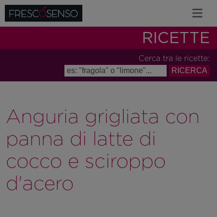
RICETTE
Cerca tra le ricette:
Anguria grigliata con
panna di latte di
cocco e sciroppo
d'acero