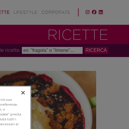
ETTE
LIFESTYLE
CORPORATE
RICETTE
le ricette:
evio suo
 preferenze.
e, o
ookie” presta
uta tutti i
necessari al