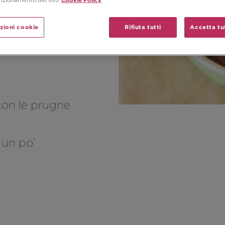
zioni cookie
Rifiuta tutti
Accetta tut
Colazione
con le prugne
 un po’