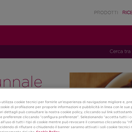
PRODOTTI
RIC
Cerca tra 
unnale
ato alla
 utilizza cookie tecnici per fornirle un’esperienza di navigazione migliore e, pr
ookie di profilazione per proporle informazioni e pubblicità in linea con le sue
i dettagli può consultare la nostra cookie policy, cliccando sul link sottostant
e preferenze cliccando “configura preferenze”. Selezionando “accetta tutti i c
all’uso di tutti i tipi di cookie mentre può revocare il consenso cliccando su “rifi
cidendo di rifiutare o chiudendo il banner saranno attivati i soli cookie tecnici 
unzionamento del sito
Cookie Policy