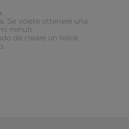
.
ra. Se volete ottenere una
imi minuti.
modo da creare un felice
o.