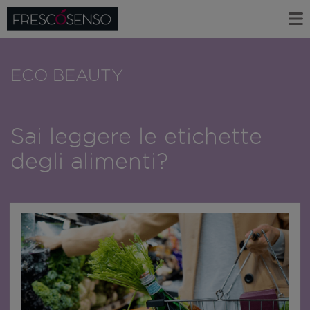
ECO BEAUTY
Sai leggere le etichette
degli alimenti?