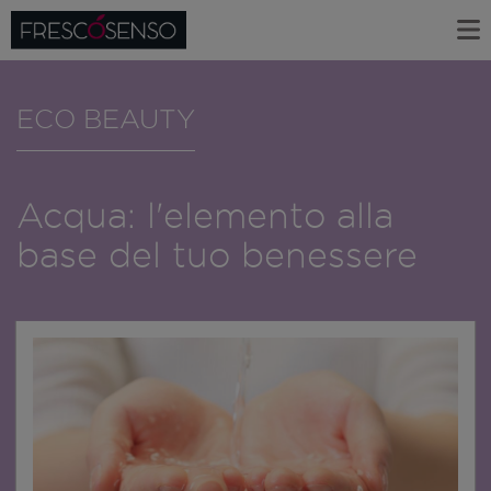
ECO BEAUTY
Acqua: l'elemento alla
base del tuo benessere