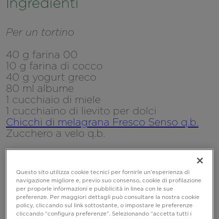
Ingredienti
Per un tortino
40 g farina 00
10 g farina di cocco
40 g yogurt greco
80 ml albume
1 cucchiaio di miele
1 cucchiaino di lievito per dolci
Chicchi di melagrana Fresco Senso q.b.
Zucchero a velo q.b.
Questo sito utilizza cookie tecnici per fornirle un’esperienza di
navigazione migliore e, previo suo consenso, cookie di profilazione
per proporle informazioni e pubblicità in linea con le sue
preferenze. Per maggiori dettagli può consultare la nostra cookie
policy, cliccando sul link sottostante, o impostare le preferenze
cliccando “configura preferenze”. Selezionando “accetta tutti i