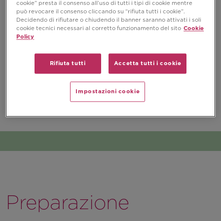
cookie” presta il consenso all’uso di tutti i tipi di cookie mentre
può revocare il consenso cliccando su “rifiuta tutti i cookie”.
Decidendo di rifiutare o chiudendo il banner saranno attivati i soli
cookie tecnici necessari al corretto funzionamento del sito
Cookie
Policy
Rifiuta tutti
Accetta tutti i cookie
Impostazioni cookie
Preparazione