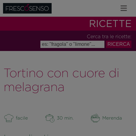
RICETTE
Cerca tra le ricette:
Tortino con cuore di
melagrana
facile
30 min.
Merenda