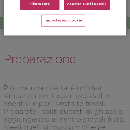
Rifiuta tutti
Accetta tutti i cookie
Impostazioni cookie
Preparazione
Più che una ricetta, è un’idea
simpatica per i vostri cocktail, o
aperitivi e per i vostri tè freddi.
Preparate i soliti cubetti di ghiaccio
aggiungendo al centro piccoli frutti,
ideali quelli di bosco o ciliegie.