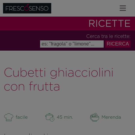
RICETTE
Cerca tra le ricette:
Cubetti ghiacciolini
con frutta
facile
45 min.
Merenda