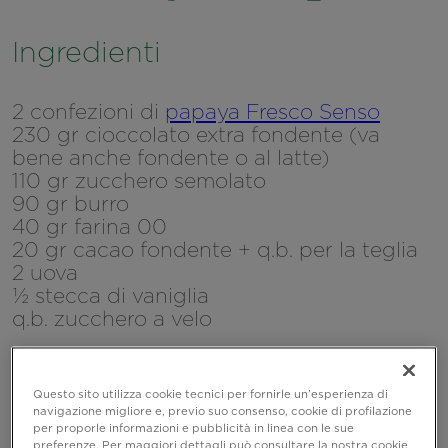
Ingredienti
2 confezioni di
papaya Fresco Senso
230 gr cioccolato extra fondente (va
bene anche fondente o al latte)
110 gr zucchero semolato
90 gr burro
40 gr farina 00
20 gr cacao fondente + q.b. per la teglia
2 uova
½ stecca di vaniglia
q.b. zucchero a velo
Questo sito utilizza cookie tecnici per fornirle un’esperienza di
navigazione migliore e, previo suo consenso, cookie di profilazione
per proporle informazioni e pubblicità in linea con le sue
preferenze. Per maggiori dettagli può consultare la nostra cookie