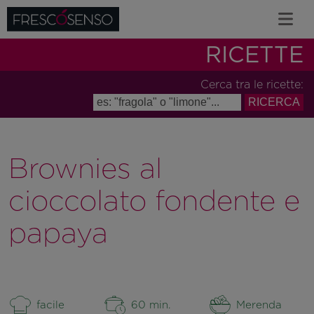
RICETTE
Cerca tra le ricette:
Brownies al
cioccolato fondente e
papaya
facile
60 min.
Merenda