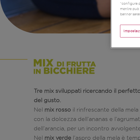
“configura p
mentre può r
banner saran
Impostaz
Tre mix sviluppati ricercando il perfetto
del gusto.
Nel
mix rosso
il rinfrescante della mela
con la dolcezza dell’ananas e l’agruma
dell’arancia, per un incontro avvolgente
Nel
mix verde
l’aspro della mela è temp