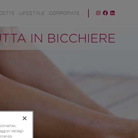
ICETTE
LIFESTYLE
CORPORATE
UTTA IN BICCHIERE
o consenso,
aggiori dettagli
liccando