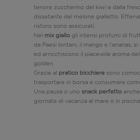
tenore zuccherino del kiwi e dalla fre
dissetante del melone gialletto. Effer
ristoro sono assicurati.
Nel
mix giallo
gli intensi profumi di frut
da Paesi lontani, il mango e l’ananas, s
ed arricchiscono il piacevole aroma del
golden.
Grazie al
pratico bicchiere
sono comod
trasportare in borsa e consumare co
Una pausa o uno
snack perfetto
anche 
giornate di vacanza al mare o in piscina