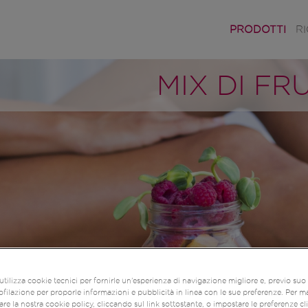
PRODOTTI
R
MIX DI FR
utilizza cookie tecnici per fornirle un’esperienza di navigazione migliore e, previo su
ofilazione per proporle informazioni e pubblicità in linea con le sue preferenze. Per m
re la nostra cookie policy, cliccando sul link sottostante, o impostare le preferenze c