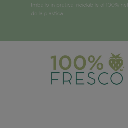
Imballo in pratica, riciclabile al 100% n
della plastica.