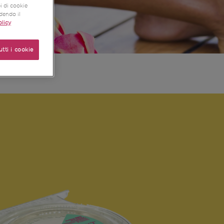
pi di cookie
udendo il
licy
utti i cookie