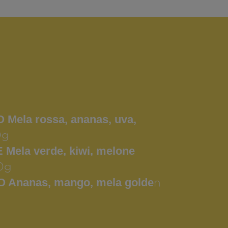
Mela rossa, ananas, uva,
0g
Mela verde, kiwi, melone
0g
 Ananas, mango, mela golde
n