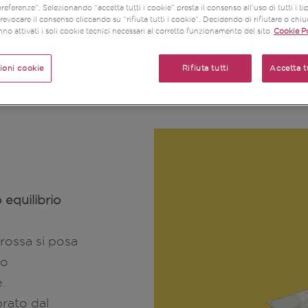
referenze”. Selezionando “accetta tutti i cookie” presta il consenso all’uso di tutti i ti
evocare il consenso cliccando su “rifiuta tutti i cookie”. Decidendo di rifiutare o chi
no attivati i soli cookie tecnici necessari al corretto funzionamento del sito
Cookie Po
ioni cookie
Rifiuta tutti
Accetta t
 equilibrio
 rossa si posa
to
.
rato dal