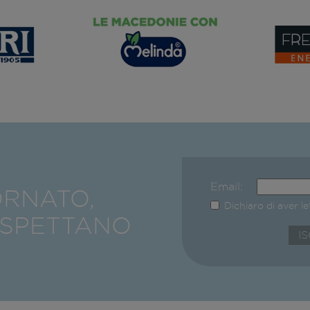
Email:
ORNATO,
Dichiaro di aver l
ASPETTANO