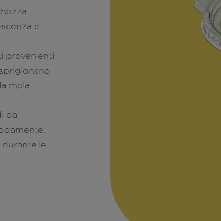
schezza
vescenza e
ti provenienti
i sprigionano
la mela
i da
modamente.
durante le
.