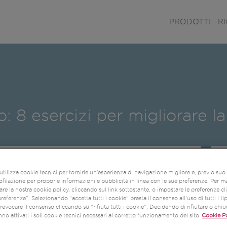
PRODOTTI
R
 8 esercizi per migliorare la
utilizza cookie tecnici per fornirle un’esperienza di navigazione migliore e, previo su
ofilazione per proporle informazioni e pubblicità in linea con le sue preferenze. Per m
re la nostra cookie policy, cliccando sul link sottostante, o impostare le preferenze c
referenze”. Selezionando “accetta tutti i cookie” presta il consenso all’uso di tutti i ti
evocare il consenso cliccando su “rifiuta tutti i cookie”. Decidendo di rifiutare o chi
no attivati i soli cookie tecnici necessari al corretto funzionamento del sito
Cookie Po