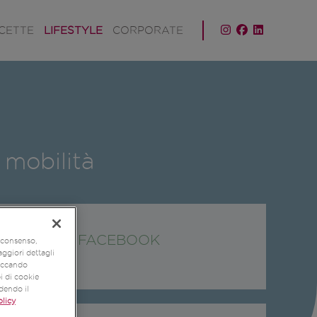
ICETTE
LIFESTYLE
CORPORATE
 mobilità
SEGUICI SU FACEBOOK
o consenso,
aggiori dettagli
liccando
pi di cookie
udendo il
licy