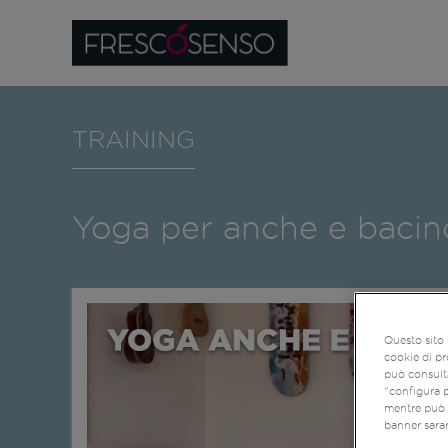
TRAINING
Yoga per anche e bacino:
Questo sito 
cookie di pr
può consulta
“configura p
mentre può r
banner saran