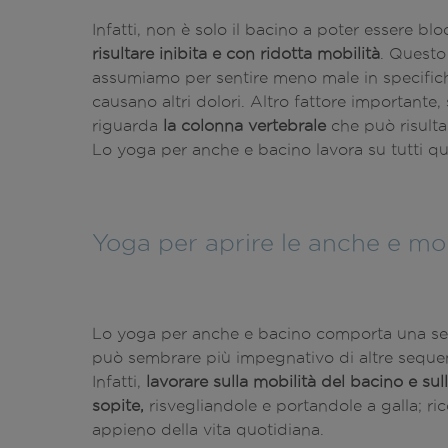
Infatti, non è solo il bacino a poter essere b
risultare inibita e con ridotta mobilità
. Questo
assumiamo per sentire meno male in specifich
causano altri dolori. Altro fattore importante
riguarda
la colonna vertebrale
che può risult
Lo yoga per anche e bacino lavora su tutti que
Yoga per aprire le anche e mob
Lo yoga per anche e bacino comporta una se
può sembrare più impegnativo di altre seque
Infatti,
lavorare sulla mobilità del bacino e su
sopite,
risvegliandole e portandole a galla; r
appieno della vita quotidiana.