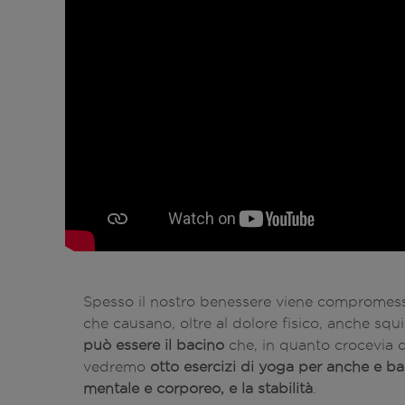
Spesso il nostro benessere viene compromesso
che causano, oltre al dolore fisico, anche squi
può
essere il bacino
che, in quanto crocevia d
vedremo
otto esercizi di yoga per anche e bac
mentale e corporeo, e la stabilità
.