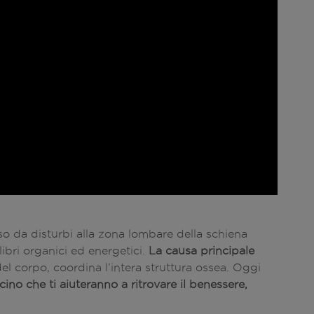
 da disturbi alla zona lombare della schiena
libri organici ed energetici.
La causa principale
el corpo, coordina l’intera struttura ossea. Oggi
ino che ti aiuteranno a ritrovare il benessere,