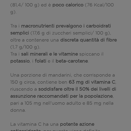
(81,4/ 100 g) ed è
poco calorico
(76 Kcal/100
g).
Tra i
macronutrienti prevalgono i carboidrati
semplici
(17,6 g di zuccheri semplici/ 100 g),
oltre a contenere una
discreta quantità di fibre
(1,7 g/100 g).
Tra i
sali minerali e le vitamine
spiccano il
potassio
, i
folati
e il
beta-carotene
.
Una porzione di mandarini, che corrisponde a
150 g circa, contiene ben
63 mg di vitamina C
,
riuscendo a
soddisfare oltre il 50% dei livelli di
assunzione raccomandati per la popolazione
,
pari a 105 mg nell'uomo adulto e 85 mg nella
donna.
La vitamina C ha una
potente azione