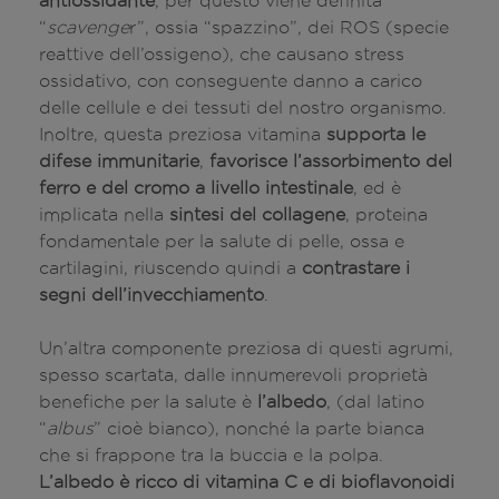
antiossidante
, per questo viene definita
“
scavenge
r”, ossia “spazzino”, dei ROS (specie
reattive dell’ossigeno), che causano stress
ossidativo, con conseguente danno a carico
delle cellule e dei tessuti del nostro organismo.
Inoltre, questa preziosa vitamina
supporta le
difese immunitarie
,
favorisce l’assorbimento del
ferro e del cromo a livello intestinale
, ed è
implicata nella
sintesi del collagene
, proteina
fondamentale per la salute di pelle, ossa e
cartilagini, riuscendo quindi a
contrastare i
segni dell’invecchiamento
.
Un’altra componente preziosa di questi agrumi,
spesso scartata, dalle innumerevoli proprietà
benefiche per la salute è
l’albedo
, (dal latino
“
albus
” cioè bianco), nonché la parte bianca
che si frappone tra la buccia e la polpa.
L’albedo è ricco di vitamina C e di bioflavonoidi