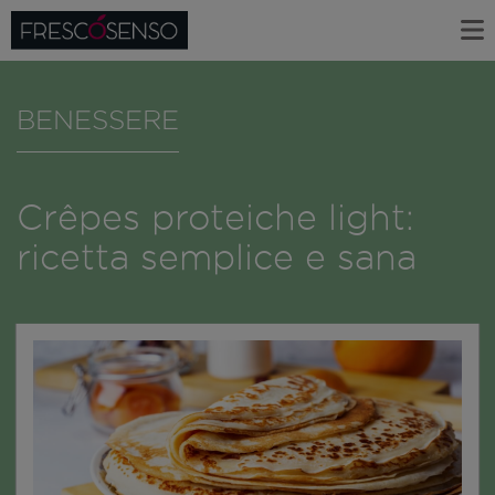
BENESSERE
Crêpes proteiche light:
ricetta semplice e sana