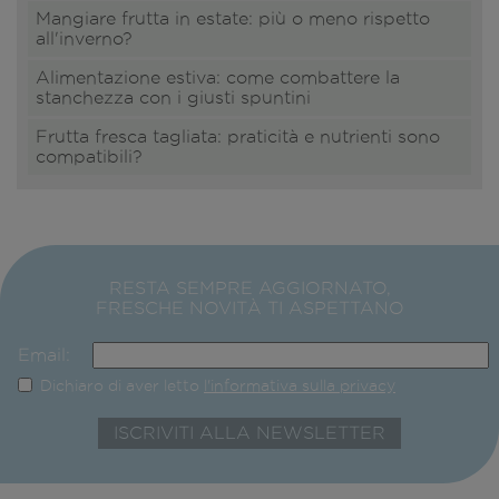
Mangiare frutta in estate: più o meno rispetto
all'inverno?
Alimentazione estiva: come combattere la
stanchezza con i giusti spuntini
Frutta fresca tagliata: praticità e nutrienti sono
compatibili?
RESTA SEMPRE AGGIORNATO,
FRESCHE NOVITÀ TI ASPETTANO
Email:
Dichiaro di aver letto
l'informativa sulla privacy