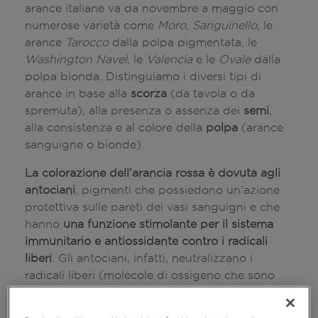
arance italiane va da novembre a maggio con
numerose varietà come
Moro, Sanguinello
, le
arance
Tarocco
dalla polpa pigmentata, le
Washington Navel
, le
Valencia
e le
Ovale
dalla
polpa bionda. Distinguiamo i diversi tipi di
arance in base alla
scorza
(da tavola o da
spremuta),
alla presenza o assenza dei
semi
,
alla consistenza e al colore della
polpa
(arance
sanguigne o bionde).
La colorazione dell’arancia rossa è dovuta agli
antociani
, pigmenti che possiedono un’azione
protettiva sulle pareti dei vasi sanguigni e che
hanno
una funzione stimolante per il sistema
immunitario e antiossidante contro i radicali
liberi
. Gli antociani, infatti, neutralizzano i
radicali liberi (molecole di ossigeno che sono
capaci di danneggiare le strutture della cellula
ossidandole) proteggendo quindi la cellula.