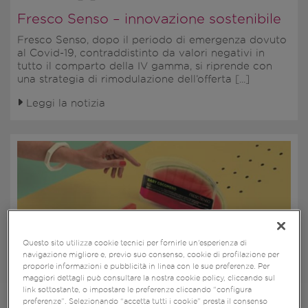
Fresco Senso – innovazione sostenibile
Fresco Senso, dopo il periodo di emergenza dovuto
al Covid-19, contraddistinto da valori negativi in
tutto il comparto della IV gamma, si riprende con
una strategia di rimodulazione dell’offerta [...]
Leggi la notizia
Questo sito utilizza cookie tecnici per fornirle un’esperienza di
navigazione migliore e, previo suo consenso, cookie di profilazione per
proporle informazioni e pubblicità in linea con le sue preferenze. Per
maggiori dettagli può consultare la nostra cookie policy, cliccando sul
link sottostante, o impostare le preferenze cliccando “configura
10 LUGLIO 2020
preferenze”. Selezionando “accetta tutti i cookie” presta il consenso