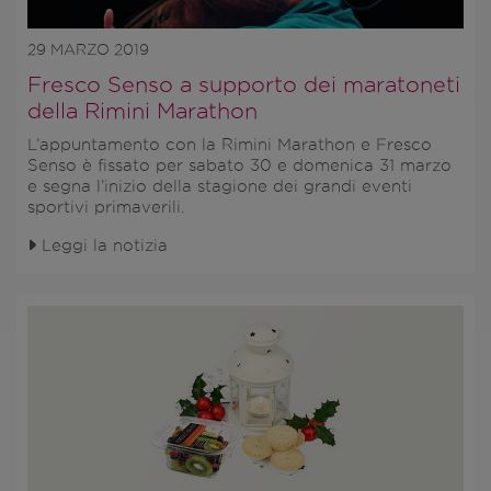
29 MARZO 2019
Fresco Senso a supporto dei maratoneti
della Rimini Marathon
L’appuntamento con la
Rimini Marathon
e
Fresco
Senso
è fissato per sabato 30 e domenica 31 marzo
e segna l’inizio della stagione dei grandi eventi
sportivi primaverili.
Leggi la notizia