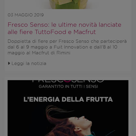
03 MAGGIO 2019
Fresco Senso: le ultime novità lanciate
alle fiere TuttoFood e Macfrut
Doppietta di fiere per Fresco Senso che parteciperà
dal 6 al 9 maggio a Fuit Innovation e dall’8 al 10
maggio al Macfrut di Rimini
Leggi la notizia