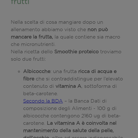
frutti
Nella scelta di cosa mangiare dopo un
allenamento abbiamo visto che
non può
mancare la frutta,
la quale contiene sia macro
che micronutrienti.
Nella ricetta dello
Smoothie proteico
troviamo
solo due frutti:
Albicocche
: una frutta
ricca di acqua e
fibre
che si contraddistingue per l’elevato
contenuto di
vitamina A
, sottoforma di
beta-carotene.
Secondo la BDA
– la Banca Dati di
composizione degli Alimenti - 100 g di
albicocche contengono 2160 ug di beta-
carotene.
La vitamina A è coinvolta nel
mantenimento della salute della pelle,
dell'occhio,
oltre ad essere indispensabile