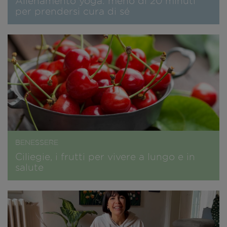
Allenamento yoga: meno di 20 minuti
per prendersi cura di sé
BENESSERE
Ciliegie, i frutti per vivere a lungo e in
salute