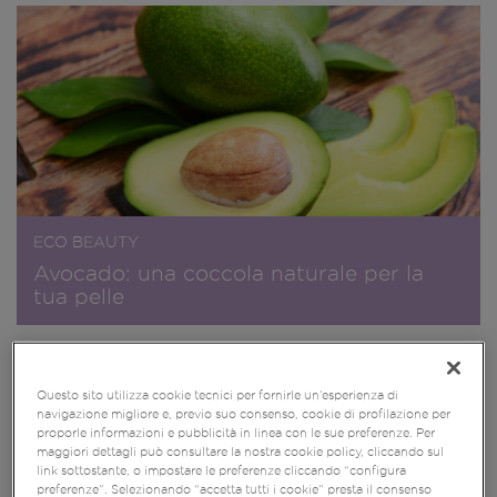
ECO BEAUTY
Avocado: una coccola naturale per la
tua pelle
Questo sito utilizza cookie tecnici per fornirle un’esperienza di
navigazione migliore e, previo suo consenso, cookie di profilazione per
proporle informazioni e pubblicità in linea con le sue preferenze. Per
maggiori dettagli può consultare la nostra cookie policy, cliccando sul
link sottostante, o impostare le preferenze cliccando “configura
preferenze”. Selezionando “accetta tutti i cookie” presta il consenso