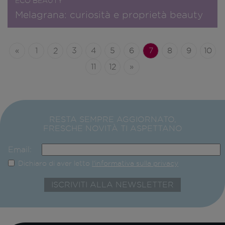
ECO BEAUTY
Melagrana: curiosità e proprietà beauty
«
1
2
3
4
5
6
7
8
9
10
11
12
»
RESTA SEMPRE AGGIORNATO,
FRESCHE NOVITÀ TI ASPETTANO
Email:
Dichiaro di aver letto
l'informativa sulla privacy