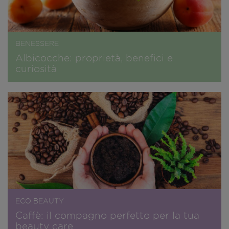
BENESSERE
Albicocche: proprietà, benefici e
curiosità
ECO BEAUTY
Caffè: il compagno perfetto per la tua
beauty care